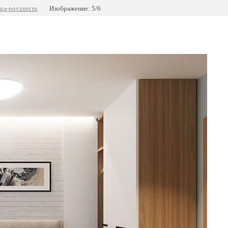
ga-povzner.ru
Изображение: 5/6